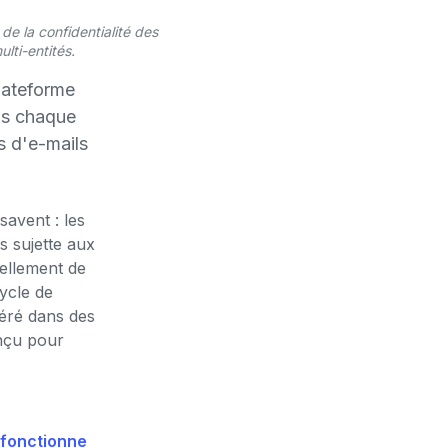
de la confidentialité des
ulti-entités.
plateforme
ans chaque
es d'e-mails
savent : les
s sujette aux
ellement de
ycle de
géré dans des
onçu pour
fonctionne