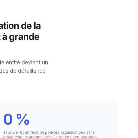
tion de la
t à grande
e entité devient un
des de défaillance
0 %
Taux de recertification pour les organisations sans
déclencheurs automatisés. Entretiens exploratoires