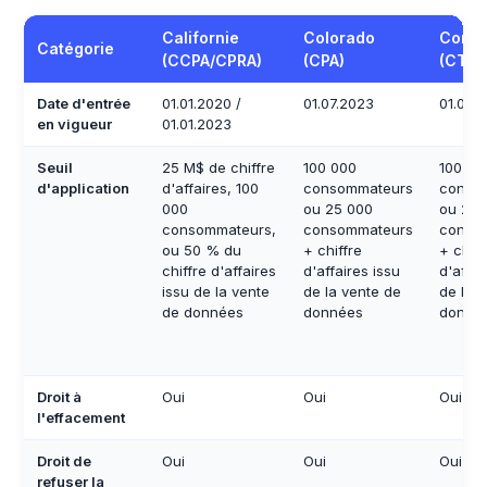
Californie
Colorado
Conne
Catégorie
(CCPA/CPRA)
(CPA)
(CTDP
Date d'entrée
01.01.2020 /
01.07.2023
01.07.
en vigueur
01.01.2023
Seuil
25 M$ de chiffre
100 000
100 00
d'application
d'affaires, 100
consommateurs
conso
000
ou 25 000
ou 25 
consommateurs,
consommateurs
conso
ou 50 % du
+ chiffre
+ chiff
chiffre d'affaires
d'affaires issu
d'affai
issu de la vente
de la vente de
de la 
de données
données
donné
Droit à
Oui
Oui
Oui
l'effacement
Droit de
Oui
Oui
Oui
refuser la