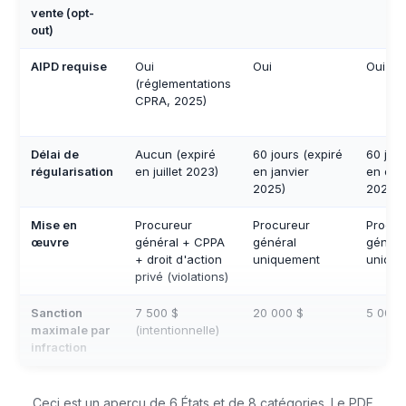
vente (opt-
out)
AIPD requise
Oui
Oui
Oui
(réglementations
CPRA, 2025)
Délai de
Aucun (expiré
60 jours (expiré
60 jour
régularisation
en juillet 2023)
en janvier
en dé
2025)
2024)
Mise en
Procureur
Procureur
Procur
œuvre
général + CPPA
général
généra
+ droit d'action
uniquement
uniqu
privé (violations)
Sanction
7 500 $
20 000 $
5 000 
maximale par
(intentionnelle)
infraction
Ceci est un aperçu de 6 États et de 8 catégories. Le PDF